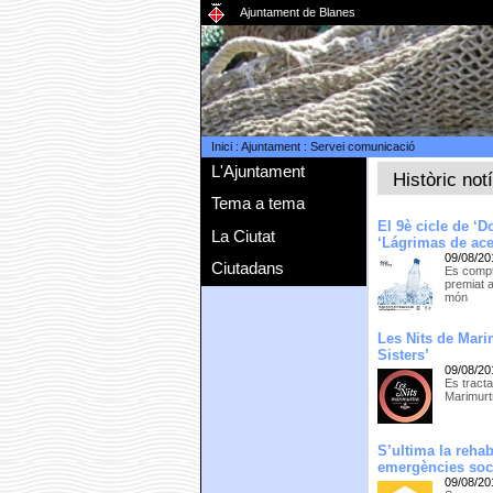
Ajuntament de Blanes
Inici
:
Ajuntament
:
Servei comunicació
L'Ajuntament
Històric not
Tema a tema
El 9è cicle de ‘
La Ciutat
‘Lágrimas de ace
09/08/20
Ciutadans
Es compta
premiat a
món
Les Nits de Mari
Sisters’
09/08/20
Es tracta
Marimurtr
S’ultima la rehab
emergències soc
09/08/20