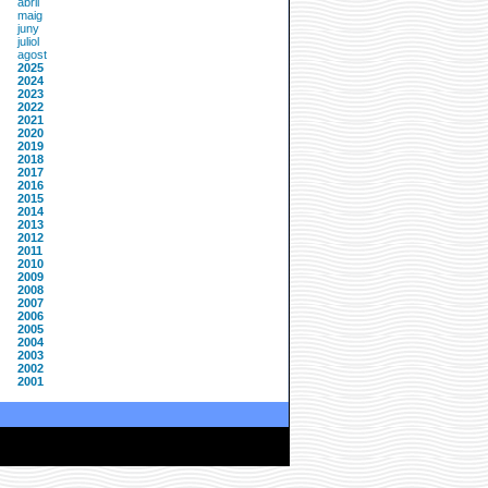
abril
maig
juny
juliol
agost
2025
2024
2023
2022
2021
2020
2019
2018
2017
2016
2015
2014
2013
2012
2011
2010
2009
2008
2007
2006
2005
2004
2003
2002
2001