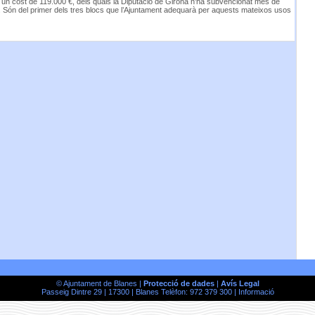
un cost de 119.000 €, dels quals la Diputació de Girona n’ha subvencionat més de
. Són del primer dels tres blocs que l’Ajuntament adequarà per aquests mateixos usos
© Ajuntament de Blanes |
Protecció de dades
|
Avís Legal
Passeig Dintre 29 | 17300 | Blanes Telèfon: 972 379 300 |
Informació