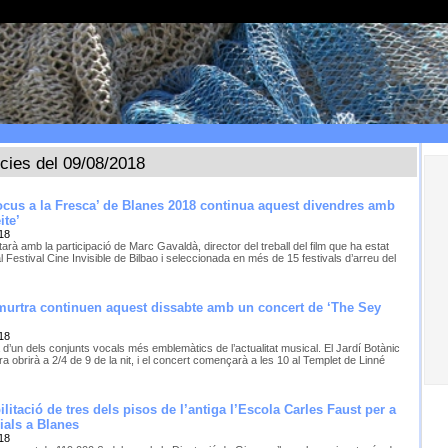
ícies del 09/08/2018
Docus a la Fresca’ de Blanes 2018 continua aquest divendres amb
ite’
18
rà amb la participació de Marc Gavaldà, director del treball del film que ha estat
l Festival Cine Invisible de Bilbao i seleccionada en més de 15 festivals d’arreu del
murtra continuen aquest dissabte amb un concert de ‘The Sey
18
 d’un dels conjunts vocals més emblemàtics de l’actualitat musical. El Jardí Botànic
a obrirà a 2/4 de 9 de la nit, i el concert començarà a les 10 al Templet de Linné
ilitació de tres dels pisos de l’antiga l’Escola Carles Faust per a
ials a Blanes
18