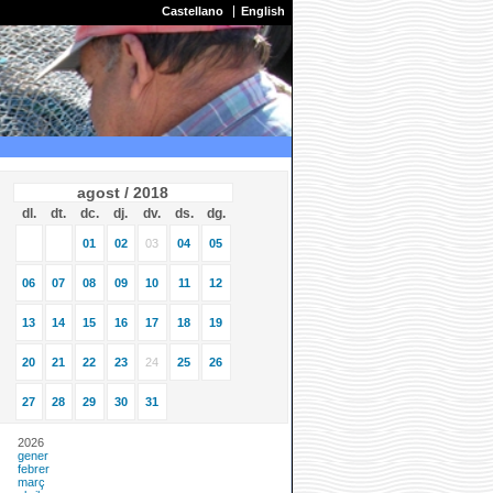
Castellano
English
agost / 2018
dl.
dt.
dc.
dj.
dv.
ds.
dg.
01
02
03
04
05
06
07
08
09
10
11
12
13
14
15
16
17
18
19
20
21
22
23
24
25
26
27
28
29
30
31
2026
gener
febrer
març