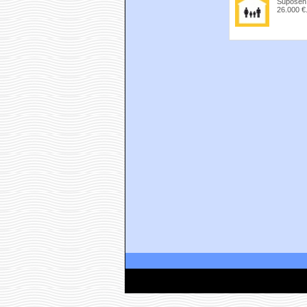
Suposen 
26.000 €