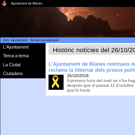
Ajuntament de Blanes
Inici
:
Ajuntament
:
Servei comunicació
L'Ajuntament
Històric notícies del 26/10/
Tema a tema
L’Ajuntament de Blanes restitueix d
La Ciutat
reclama la llibertat dels presos polí
Ciutadans
26/10/2018
A primera hora del matí se n’ha ha
després que el passat 11 d’octubr
que hi havia