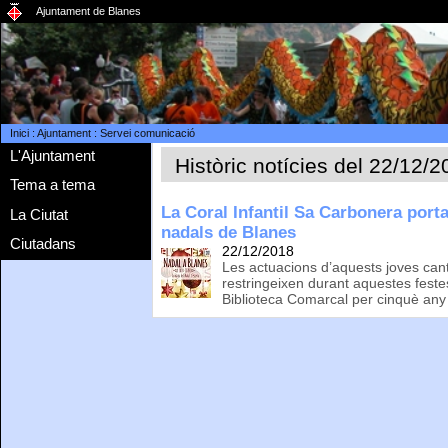
Ajuntament de Blanes
Inici
:
Ajuntament
:
Servei comunicació
L'Ajuntament
Històric notícies del 22/12/
Tema a tema
La Coral Infantil Sa Carbonera port
La Ciutat
nadals de Blanes
Ciutadans
22/12/2018
Les actuacions d’aquests joves cant
restringeixen durant aquestes festes,
Biblioteca Comarcal per cinquè any