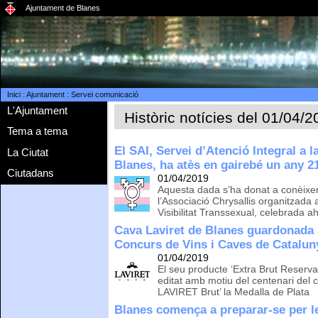
Ajuntament de Blanes
Inici
:
Ajuntament
:
Servei comunicació
L'Ajuntament
Històric notícies del 01/04/
Tema a tema
El SAI, Servei d’Atenció Integral a l
La Ciutat
Blanes, ha atès en gairebé un any 2
Ciutadans
01/04/2019
Aquesta dada s’ha donat a conèixer
l’Associació Chrysallis organitzada
Visibilitat Transsexual, celebrada 
Cava Laviret de Blanes guardonada a
Concurs de Vins i Caves de Catalun
01/04/2019
El seu producte ‘Extra Brut Reserva
editat amb motiu del centenari del c
LAVIRET Brut’ la Medalla de Plata
Blanes comença a preparar-se per l