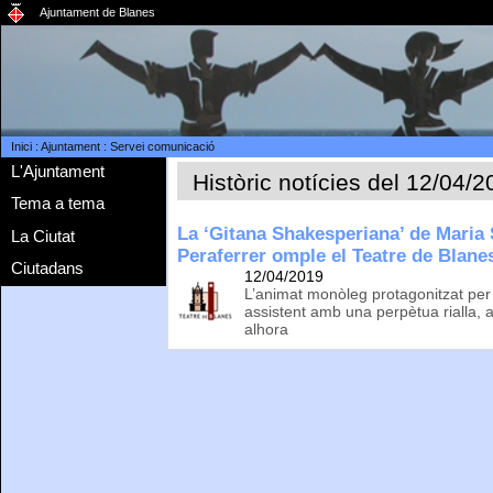
Ajuntament de Blanes
Inici
:
Ajuntament
:
Servei comunicació
L'Ajuntament
Històric notícies del 12/04/
Tema a tema
La ‘Gitana Shakesperiana’ de Maria 
La Ciutat
Peraferrer omple el Teatre de Blane
Ciutadans
12/04/2019
L’animat monòleg protagonitzat per l
assistent amb una perpètua rialla,
alhora