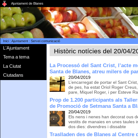
Ajuntament de Blanes
Inici
:
Ajuntament
:
Servei comunicació
L'Ajuntament
Històric notícies del 20/04/
Tema a tema
La Processó del Sant Crist, l’acte
La Ciutat
Santa de Blanes, atreu milers de par
Ciutadans
20/04/2019
L’encarregat de portar el Sant Cris
de pes, ha estat Oriol Roger Creus
pare, Miquel Roger, i per Esteve R
Prop de 1.200 participants als Talle
de Promoció de Setmana Santa a B
20/04/2019
Els nens i nenes han decorat ous d
vestits de manaies en unes taules i
dos dies: divendres i dissabte
Traslladen des de Blanes al Centre 