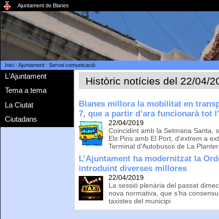
Ajuntament de Blanes
Inici
:
Ajuntament
:
Servei comunicació
L'Ajuntament
Històric notícies del 22/04/
Tema a tema
Blanes millora la mobilitat en transp
La Ciutat
7, que a partir d’ara funcionarà tot l
Ciutadans
22/04/2019
Coincidint amb la Setmana Santa, s’
Els Pins amb El Port, d’extrem a ext
Terminal d’Autobusos de La Plante
L’Ajuntament ha modernitzat la Ord
introduint diverses millores
22/04/2019
La sessió plenària del passat dimec
nova normativa, que s’ha consensu
taxistes del municipi