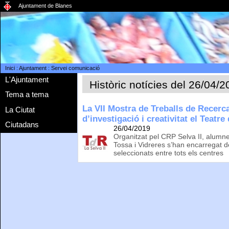
Ajuntament de Blanes
Inici
:
Ajuntament
:
Servei comunicació
L'Ajuntament
Històric notícies del 26/04/
Tema a tema
La VII Mostra de Treballs de Recerc
La Ciutat
d’investigació i creativitat el Teatr
Ciutadans
26/04/2019
Organitzat pel CRP Selva II, alumnes
Tossa i Vidreres s’han encarregat d
seleccionats entre tots els centres