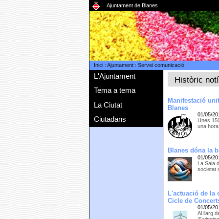
Ajuntament de Blanes
Inici
:
Ajuntament
:
Servei comunicació
L'Ajuntament
Històric not
Tema a tema
Manifestació unit
La Ciutat
Blanes
01/05/20
Ciutadans
Unes 150 
una hora 
Blanes dóna la 
01/05/20
La Sala d
societat 
L'actuació de la 
Cicle de Concert
01/05/20
Al llarg 