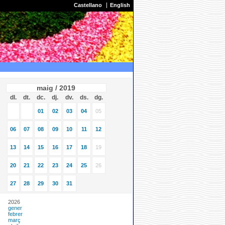
Castellano
English
maig / 2019
dl.
dt.
dc.
dj.
dv.
ds.
dg.
01
02
03
04
05
06
07
08
09
10
11
12
13
14
15
16
17
18
19
20
21
22
23
24
25
26
27
28
29
30
31
2026
gener
febrer
març