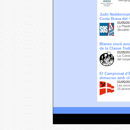
‘Swinging
Judit Nedderman,
Costa Brava del 
01/05/20
La Plataf
dissabte
Blanes viurà avui
de la Classe Tre
01/05/20
La ‘Comi
del vespr
El Campionat d’E
dimecres amb cla
01/05/20
Les exce
15 prove