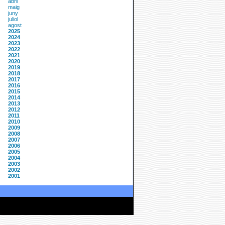
abril
maig
juny
juliol
agost
2025
2024
2023
2022
2021
2020
2019
2018
2017
2016
2015
2014
2013
2012
2011
2010
2009
2008
2007
2006
2005
2004
2003
2002
2001