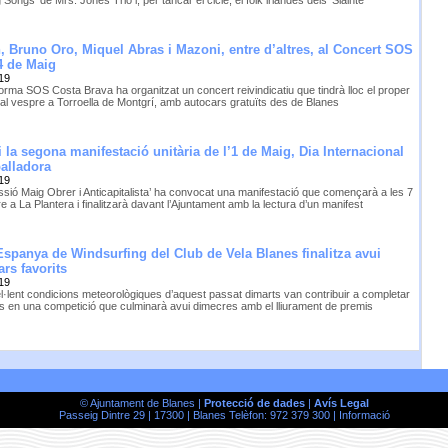
 Songs’ de Mrs. Jones Trio i, per tancar el cicle, el folk irlandès dels ‘Sláinte’
 Bruno Oro, Miquel Abras i Mazoni, entre d’altres, al Concert SOS
4 de Maig
19
orma SOS Costa Brava ha organitzat un concert reivindicatiu que tindrà lloc el proper
 al vespre a Torroella de Montgrí, amb autocars gratuïts des de Blanes
 la segona manifestació unitària de l’1 de Maig, Dia Internacional
balladora
19
ssió Maig Obrer i Anticapitalista’ ha convocat una manifestació que començarà a les 7
e a La Plantera i finalitzarà davant l’Ajuntament amb la lectura d’un manifest
spanya de Windsurfing del Club de Vela Blanes finalitza avui
rs favorits
19
l·lent condicions meteorològiques d’aquest passat dimarts van contribuir a completar
s en una competició que culminarà avui dimecres amb el lliurament de premis
© Ajuntament de Blanes |
Protecció de dades
|
Avís Legal
Passeig Dintre 29 | 17300 | Blanes Telèfon: 972 379 300 |
Informació