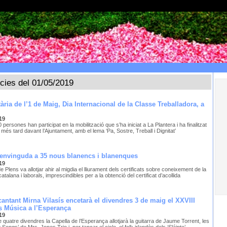
ícies del 01/05/2019
ària de l’1 de Maig, Dia Internacional de la Classe Treballadora, a
19
persones han participat en la mobilització que s’ha iniciat a La Plantera i ha finalitzat
més tard davant l’Ajuntament, amb el lema ‘Pa, Sostre, Treball i Dignitat’
benvinguda a 35 nous blanencs i blanenques
19
e Plens va allotjar ahir al migdia el lliurament dels certificats sobre coneixement de la
catalana i laborals, imprescindibles per a la obtenció del certificat d’acollida
cantant Mirna Vilasís encetarà el divendres 3 de maig el XXVIII
s Música a l’Esperança
19
de quatre divendres la Capella de l’Esperança allotjarà la guitarra de Jaume Torrent, les