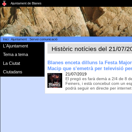
Ajuntament de Blanes
Inici
:
Ajuntament
:
Servei comunicació
L'Ajuntament
Històric notícies del 21/07/
Tema a tema
Blanes enceta dilluns la Festa Maj
La Ciutat
Macip que s’emetrà per televisió pe
Ciutadans
21/07/2019
El pregó es farà demà a 2/4 de 8 de
Feiners, i està concebut com un esp
podrà seguir en directe per internet