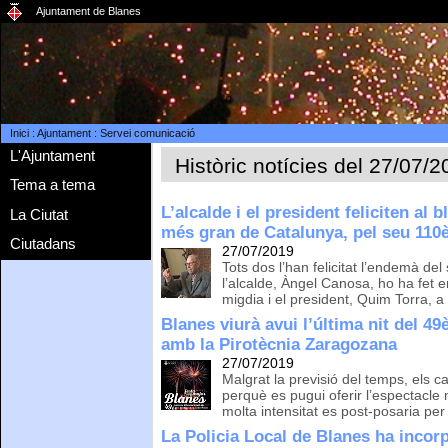
Ajuntament de Blanes
Inici
:
Ajuntament
:
Servei comunicació
L'Ajuntament
Històric notícies del 27/07/
Tema a tema
L’alcalde i el president feliciten al 
La Ciutat
més gran de Catalunya, pel seu 110è
Ciutadans
27/07/2019
Tots dos l’han felicitat l’endemà del 
l’alcalde, Àngel Canosa, ho ha fet en
migdia i el president, Quim Torra, a 
Blanes viurà avui l’última nit del 49
amb la Pirotècnia Zaragozana
27/07/2019
Malgrat la previsió del temps, els 
perquè es pugui oferir l’espectacle
molta intensitat es post-posaria per
La Policia Local de Blanes ha incorp