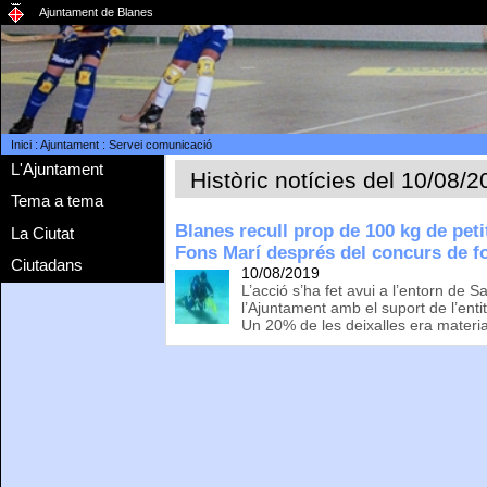
Ajuntament de Blanes
Inici
:
Ajuntament
:
Servei comunicació
L'Ajuntament
Històric notícies del 10/08/
Tema a tema
Blanes recull prop de 100 kg de petit
La Ciutat
Fons Marí després del concurs de foc
Ciutadans
10/08/2019
L’acció s’ha fet avui a l’entorn de 
l’Ajuntament amb el suport de l’enti
Un 20% de les deixalles era materia