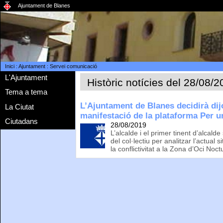
Ajuntament de Blanes
Inici
:
Ajuntament
:
Servei comunicació
L'Ajuntament
Històric notícies del 28/08/
Tema a tema
L’Ajuntament de Blanes decidirà dijo
La Ciutat
manifestació de la plataforma Per 
Ciutadans
28/08/2019
L’alcalde i el primer tinent d’alcal
del col·lectiu per analitzar l’actual 
la conflictivitat a la Zona d’Oci Noct