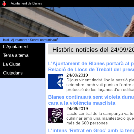
Ajuntament de Blanes
Inici
:
Ajuntament
:
Servei comunicació
L'Ajuntament
Històric notícies del 24/09/
Tema a tema
L’Ajuntament de Blanes portarà al pl
La Ciutat
Relació de Llocs de Treball del pre
Ciutadans
24/09/2019
Dijous vinent tindrà lloc la sessió 
setembre, amb vuit punts a l’ordre 
protecció de les façanes d’un edific
Blanes continuarà sent violeta dura
cara a la violència masclista
24/09/2019
L’acte central de la campanya va ten
culminar amb una manifestació que v
més de 600 persones
L’intens ‘Retrat en Groc’ amb la ten