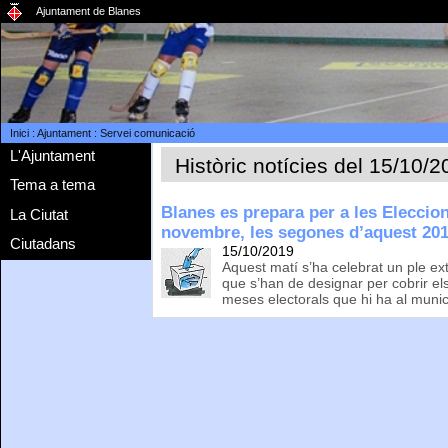
Ajuntament de Blanes
Inici
:
Ajuntament
:
Servei comunicació
L'Ajuntament
Històric notícies del 15/10/
Tema a tema
Blanes es prepara per a les Eleccio
La Ciutat
novembre, les segones d’aquest 20
Ciutadans
15/10/2019
Aquest matí s’ha celebrat un ple ext
que s’han de designar per cobrir els
meses electorals que hi ha al munic