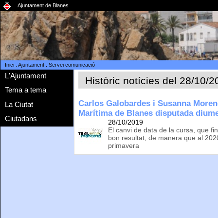
Ajuntament de Blanes
Inici
:
Ajuntament
:
Servei comunicació
L'Ajuntament
Històric notícies del 28/10/
Tema a tema
Carlos Galobardes i Susanna Moreno
La Ciutat
Marítima de Blanes disputada dium
Ciutadans
28/10/2019
El canvi de data de la cursa, que fin
bon resultat, de manera que al 202
primavera