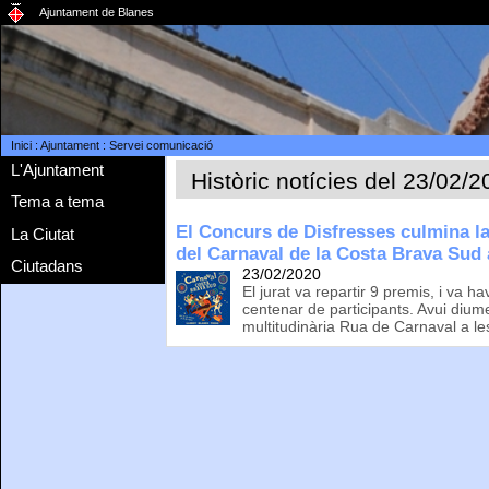
Ajuntament de Blanes
Inici
:
Ajuntament
:
Servei comunicació
L'Ajuntament
Històric notícies del 23/02/
Tema a tema
El Concurs de Disfresses culmina la 
La Ciutat
del Carnaval de la Costa Brava Sud
Ciutadans
23/02/2020
El jurat va repartir 9 premis, i va h
centenar de participants. Avui diu
multitudinària Rua de Carnaval a le