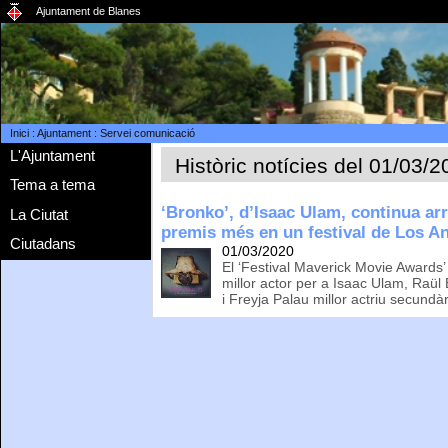
Ajuntament de Blanes
Inici
:
Ajuntament
:
Servei comunicació
L'Ajuntament
Històric notícies del 01/03/
Tema a tema
‘Bronko’, d’Isaac Ulam, continua ar
La Ciutat
premis més en un festival de Los A
Ciutadans
01/03/2020
El ‘Festival Maverick Movie Awards’ 
millor actor per a Isaac Ulam, Raül 
i Freyja Palau millor actriu secundà