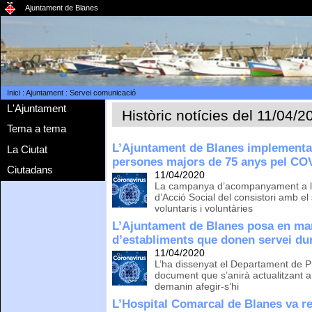
Ajuntament de Blanes
Inici
:
Ajuntament
:
Servei comunicació
L'Ajuntament
Històric notícies del 11/04/2
Tema a tema
L’Ajuntament de Blanes implementa
La Ciutat
persones majors de 75 anys pel CO
Ciutadans
11/04/2020
La campanya d’acompanyament a la 
d’Acció Social del consistori amb el 
voluntaris i voluntàries
L’Ajuntament de Blanes posa en mar
d’establiments que donen servei dur
11/04/2020
L’ha dissenyat el Departament de Pr
document que s’anirà actualitzant a
demanin afegir-s’hi
L’Hospital Comarcal de Blanes va re