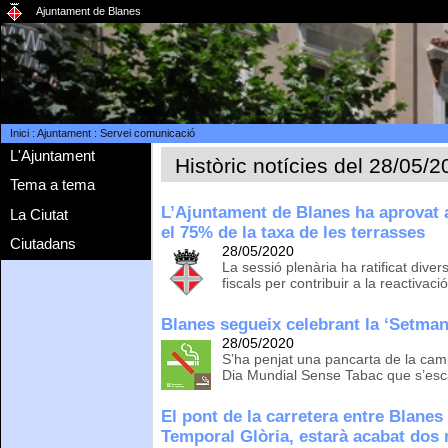
Ajuntament de Blanes
Inici
:
Ajuntament
:
Servei comunicació
L'Ajuntament
Històric notícies del 28/05/
Tema a tema
L’Ajuntament de Blanes ha aprovat a
La Ciutat
el 75% de la taxa de les terrasses
Ciutadans
28/05/2020
La sessió plenària ha ratificat div
fiscals per contribuir a la reactiva
Blanes segueix celebrant la ‘Setma
28/05/2020
S’ha penjat una pancarta de la ca
Dia Mundial Sense Tabac que s’esc
El pont de la carretera entre Blanes 
Temporal Glòria, estarà acabat dos 