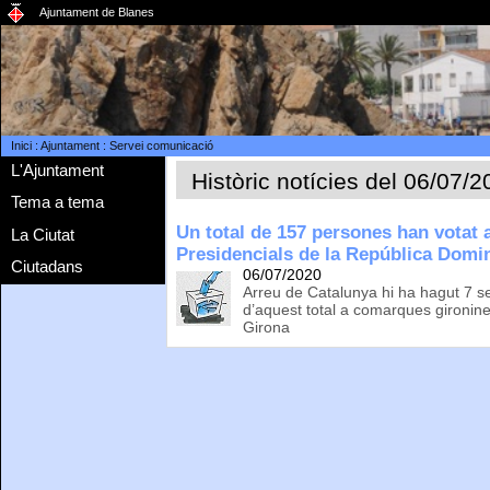
Ajuntament de Blanes
Inici
:
Ajuntament
:
Servei comunicació
L'Ajuntament
Històric notícies del 06/07/
Tema a tema
Un total de 157 persones han votat 
La Ciutat
Presidencials de la República Domi
Ciutadans
06/07/2020
Arreu de Catalunya hi ha hagut 7 se
d’aquest total a comarques gironin
Girona