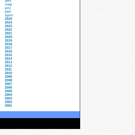
abril
maig
juny
juliol
agost
2025
2024
2023
2022
2021
2020
2019
2018
2017
2016
2015
2014
2013
2012
2011
2010
2009
2008
2007
2006
2005
2004
2003
2002
2001