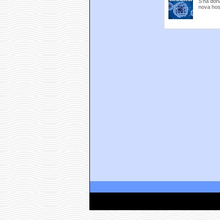
S’ha dona
nova hosp