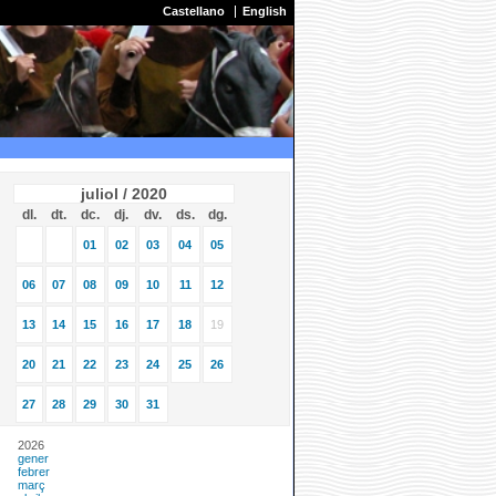
Castellano
English
juliol / 2020
dl.
dt.
dc.
dj.
dv.
ds.
dg.
01
02
03
04
05
06
07
08
09
10
11
12
13
14
15
16
17
18
19
20
21
22
23
24
25
26
27
28
29
30
31
2026
gener
febrer
març