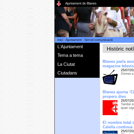
Ajuntament de Blanes
Inici
:
Ajuntament
:
Servei comunicació
L'Ajuntament
Històric not
Tema a tema
Blanes parla avui
La Ciutat
magazine televisi
25/07/20
Ciutadans
S’emet a 
Blanes ajorna ‘C
propers dies
25/07/20
També es
quan sigu
El nombre total 
Calella continua
25/07/20