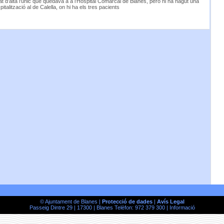
t d’alta l'únic que quedava a a l’Hospital Comarcal de Blanes, però hi ha hagut una
italització al de Calella, on hi ha els tres pacients
© Ajuntament de Blanes |
Protecció de dades
|
Avís Legal
Passeig Dintre 29 | 17300 | Blanes Telèfon: 972 379 300 |
Informació