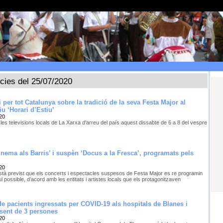
ícies del 25/07/2020
 per tot Catalunya sobre la tradició de la seva Festa Major al
u ‘Horari d’Estiu’
20
les televisions locals de La Xarxa d’arreu del país aquest dissabte de 6 a 8 del vespre
inema als Barris’ i suspèn ‘Docus a la Fresca’, programats pels
20
tà previst que els concerts i espectacles suspesos de Festa Major es re programin
i possible, d’acord amb les entitats i artistes locals que els protagonitzaven
de pacients ingressats per COVID-19 als hospitals de Blanes i
 sent de 3 persones
20