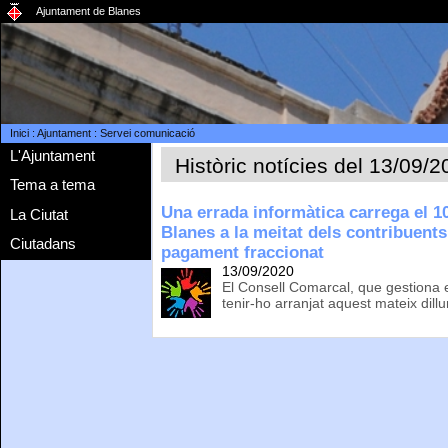
Ajuntament de Blanes
Inici
:
Ajuntament
:
Servei comunicació
L'Ajuntament
Històric notícies del 13/09/
Tema a tema
Una errada informàtica carrega el 10
La Ciutat
Blanes a la meitat dels contribuents
Ciutadans
pagament fraccionat
13/09/2020
El Consell Comarcal, que gestiona e
tenir-ho arranjat aquest mateix dill