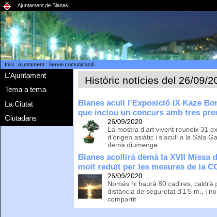
Ajuntament de Blanes
Inici
:
Ajuntament
:
Servei comunicació
L'Ajuntament
Històric notícies del 26/09/
Tema a tema
Blanes acull l’Exposició IX Kaze Bo
La Ciutat
que inclou un concurs amb tres pr
Ciutadans
26/09/2020
La mostra d’art vivent reuneix 31 e
d’origen asiàtic i s’acull a la Sala 
demà diumenge
Blanes acollirà demà la XVII Missa 
molt reduït per les mesures de la 
26/09/2020
Només hi haurà 80 cadires, caldrà p
distància de seguretat d’1’5 m., i n
compartit