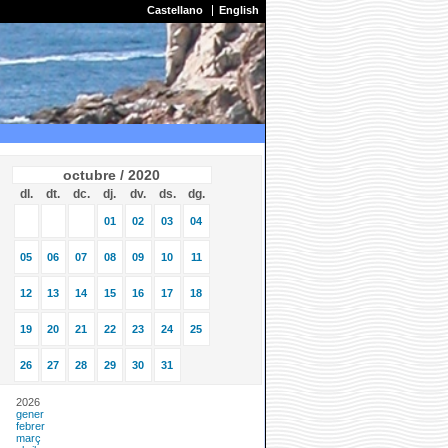
Castellano
English
octubre / 2020
dl.
dt.
dc.
dj.
dv.
ds.
dg.
01
02
03
04
05
06
07
08
09
10
11
12
13
14
15
16
17
18
19
20
21
22
23
24
25
26
27
28
29
30
31
2026
gener
febrer
març