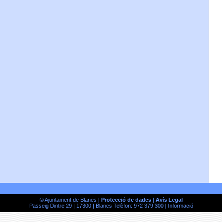
© Ajuntament de Blanes |
Protecció de dades
|
Avís Legal
Passeig Dintre 29 | 17300 | Blanes Telèfon: 972 379 300 |
Informació