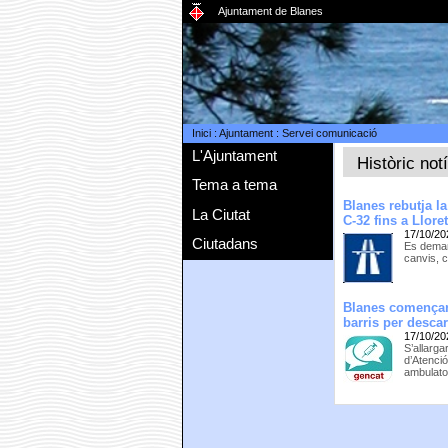
Ajuntament de Blanes
Inici
:
Ajuntament
:
Servei comunicació
L'Ajuntament
Històric not
Tema a tema
Blanes rebutja la
La Ciutat
C-32 fins a Llore
17/10/20
Ciutadans
Es deman
canvis, c
Blanes començarà
barris per desca
17/10/20
S’allarga
d’Atenci
ambulato