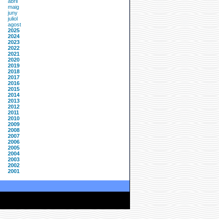
abril
maig
juny
juliol
agost
2025
2024
2023
2022
2021
2020
2019
2018
2017
2016
2015
2014
2013
2012
2011
2010
2009
2008
2007
2006
2005
2004
2003
2002
2001