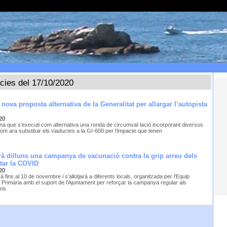
ícies del 17/10/2020
 nova proposta alternativa de la Generalitat per allargar l’autopista
t
20
a que s’executi com alternativa una ronda de circumval·lació incorporant diversos
om ara substituir els viaductes a la GI-600 per l’impacte que tenen
 dilluns una campanya de vacunació contra la grip arreu dels
rtar la COVID
20
rà fins al 10 de novembre i s’allotjarà a diferents locals, organitzada per l’Equip
ó Primària amb el suport de l’Ajuntament per reforçar la campanya regular als
ris