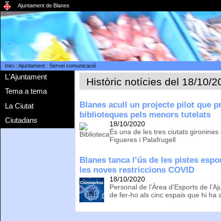
Ajuntament de Blanes
Inici
:
Ajuntament
:
Servei comunicació
L'Ajuntament
Històric notícies del 18/10/
Tema a tema
Blanes acull un projecte pilot que p
La Ciutat
biblioteques pels menors tutelats
Ciutadans
18/10/2020
És una de les tres ciutats gironine
Figueres i Palafrugell
Blanes tanca l’ús de les pistes esp
les noves restriccions COVID
18/10/2020
Personal de l’Àrea d’Esports de l’A
de fer-ho als cinc espais que hi ha a