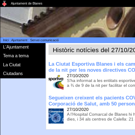
Ajuntament de Blanes
Inici
:
Ajuntament
:
Servei comunicació
L'Ajuntament
Històric notícies del 27/10/
Tema a tema
La Ciutat Esportiva Blanes i els cam
La Ciutat
de la nit per les noves directives C
Ciutadans
27/10/2020
S’ha informat a les entitats esport
a ¾ de 9 de la nit per facilitar el 
Segueixen creixent els pacients COV
Corporació de Salut, amb 50 perso
27/10/2020
A l’Hospital Comarcal de Blanes hi 
dies, i 34 als centres de Calella: 21 