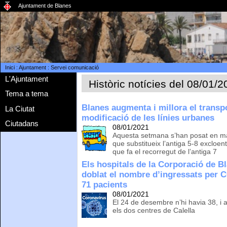
Ajuntament de Blanes
Inici
:
Ajuntament
:
Servei comunicació
L'Ajuntament
Històric notícies del 08/01/
Tema a tema
Blanes augmenta i millora el transp
La Ciutat
modificació de les línies urbanes
Ciutadans
08/01/2021
Aquesta setmana s’han posat en mar
que substitueix l’antiga 5-8 excloent 
que fa el recorregut de l’antiga 7
Els hospitals de la Corporació de Bl
doblat el nombre d’ingressats per
71 pacients
08/01/2021
El 24 de desembre n’hi havia 38, i 
els dos centres de Calella