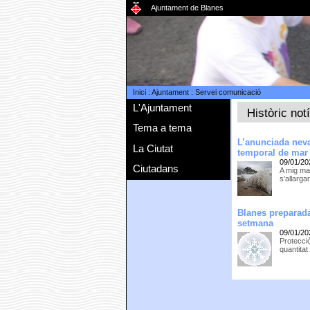
Ajuntament de Blanes
Inici
:
Ajuntament
:
Servei comunicació
L'Ajuntament
Històric not
Tema a tema
L’anunciada neva
La Ciutat
temporal de mar
09/01/20
Ciutadans
A mig ma
s’allarga
Blanes preparada
setmana
09/01/20
Protecci
quantitat