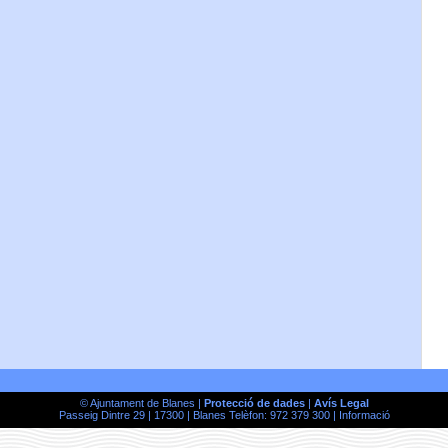
© Ajuntament de Blanes |
Protecció de dades
|
Avís Legal
Passeig Dintre 29 | 17300 | Blanes Telèfon: 972 379 300 |
Informació