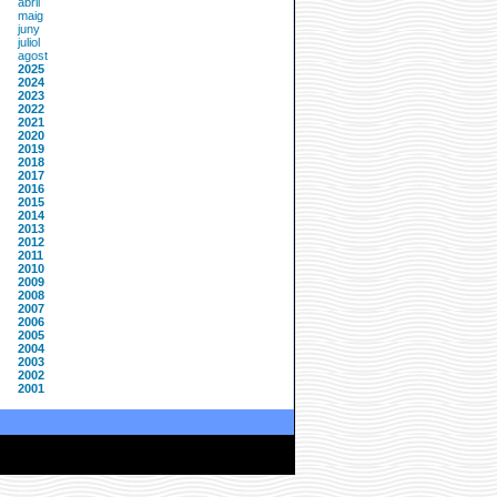
abril
maig
juny
juliol
agost
2025
2024
2023
2022
2021
2020
2019
2018
2017
2016
2015
2014
2013
2012
2011
2010
2009
2008
2007
2006
2005
2004
2003
2002
2001