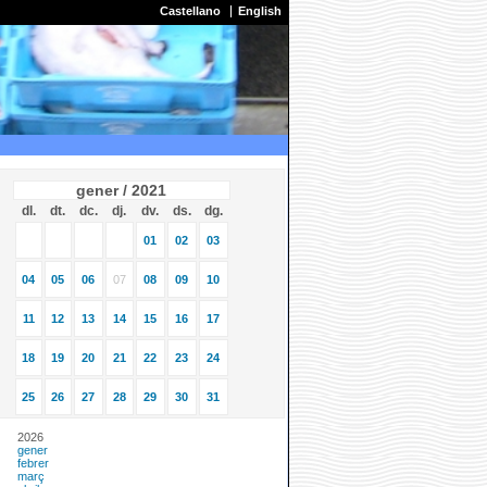
Castellano
English
gener / 2021
dl.
dt.
dc.
dj.
dv.
ds.
dg.
01
02
03
04
05
06
07
08
09
10
11
12
13
14
15
16
17
18
19
20
21
22
23
24
25
26
27
28
29
30
31
2026
gener
febrer
març