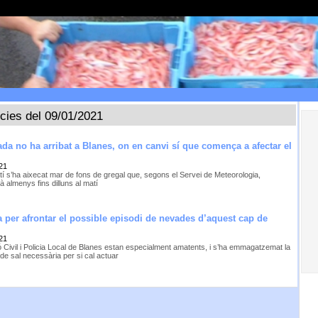
ícies del 09/01/2021
da no ha arribat a Blanes, on en canvi sí que comença a afectar el
21
tí s’ha aixecat mar de fons de gregal que, segons el Servei de Meteorologia,
rà almenys fins dilluns al matí
 per afrontar el possible episodi de nevades d’aquest cap de
21
ó Civil i Policia Local de Blanes estan especialment amatents, i s’ha emmagatzemat la
 de sal necessària per si cal actuar