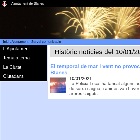
Ajuntament de Blanes
Inici
:
Ajuntament
:
Servei comunicació
L'Ajuntament
Històric notícies del 10/01/
Tema a tema
El temporal de mar i vent no provo
La Ciutat
Blanes
Ciutadans
10/01/2021
La Policia Local ha tancat alguns 
de sorra i aigua, i ahir es van haver
arbres caiguts