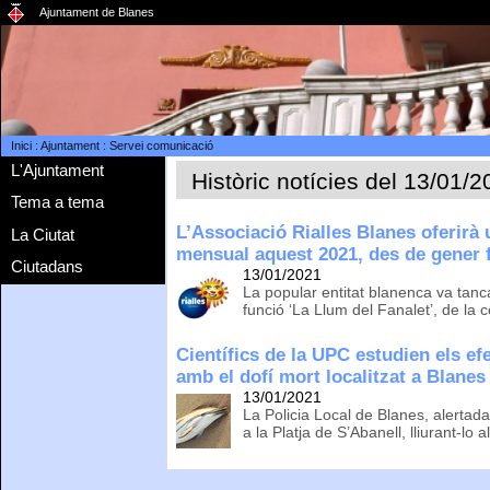
Ajuntament de Blanes
Inici
:
Ajuntament
:
Servei comunicació
L'Ajuntament
Històric notícies del 13/01/
Tema a tema
L’Associació Rialles Blanes oferirà 
La Ciutat
mensual aquest 2021, des de gener f
Ciutadans
13/01/2021
La popular entitat blanenca va tanc
funció ‘La Llum del Fanalet’, de la
Científics de la UPC estudien els e
amb el dofí mort localitzat a Blane
13/01/2021
La Policia Local de Blanes, alertada 
a la Platja de S’Abanell, lliurant-lo 