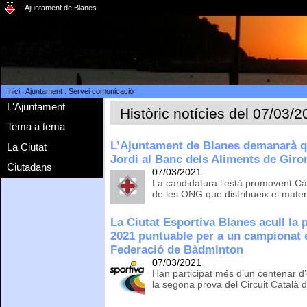
Ajuntament de Blanes
Inici
:
Ajuntament
:
Servei comunicació
L'Ajuntament
Històric notícies del 07/03/
Tema a tema
L’Ajuntament de Blanes demanarà qu
La Ciutat
Jordi al Banc dels Aliments de Giro
Ciutadans
07/03/2021
La candidatura l’està promovent Càr
de les ONG que distribueix el mater
La Ciutat Esportiva Blanes acull la
2021 puntuable per a un campionat e
Federació de Bàdminton
07/03/2021
Han participat més d’un centenar d’
la segona prova del Circuit Català