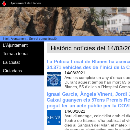
Ajuntament de Blanes
Inici
:
Ajuntament
:
Servei comunicació
L'Ajuntament
Històric notícies del 14/03/
Tema a tema
La Policia Local de Blanes ha aixecat
La Ciutat
34.371 vehicles des de l’inici de la
Ciutadans
14/03/2021
Avui es compleix un any d’ençà que 
Durant aquest temps han mort 69 p
Blanes, 55 d’elles a l’Hospital Coma
Ignasi Garcia, Àngela Vinent, Jordi 
Caixal guanyen els 57ens Premis Re
pogut fer un acte públic per la COV
14/03/2021
Avui diumenge, coincidint amb el dia
Teatre de Blanes, s’ha publicat el 
dies al Santuari del Vilar, el mateix
de manera clandestina per la dicta