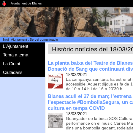
Ajuntament de Blanes
Inici
:
Ajuntament
:
Servei comunicació
L'Ajuntament
Històric notícies del 18/03/
Tema a tema
La planta baixa del Teatre de Blanes
La Ciutat
Donació de Sang que continuarà di
Ciutadans
18/03/2021
La campanya sanitària ha estrenat 
accessible. Aquest dijous es fa de 1
de 10 a 14 h i de 16 a 20’30 h
Blanes acull el 27 de març l’estrena
l’espectacle #BombollaSegura, un ca
cultura en temps COVID
18/03/2021
Guanyador de la beca SOS Cultura 
performance on el músic Carles Mar
dins una bombolla gegant, rodejada