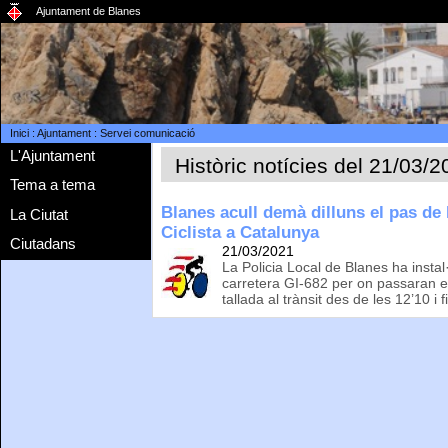
Ajuntament de Blanes
Inici
:
Ajuntament
:
Servei comunicació
L'Ajuntament
Històric notícies del 21/03/
Tema a tema
Blanes acull demà dilluns el pas de 
La Ciutat
Ciclista a Catalunya
Ciutadans
21/03/2021
La Policia Local de Blanes ha instal·
carretera GI-682 per on passaran e
tallada al trànsit des de les 12’10 i f