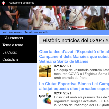
Ajuntament de Blanes
Inici
:
Ajuntament
:
Servei comunicació
L'Ajuntament
Històric notícies del 02/04/
Tema a tema
Oberta des d’avui l’Exposició d’Ima
La Ciutat
Campament dels Manaies que substi
Ciutadans
Setmana Santa de Blanes
02/04/2021
Un equip de voluntaris controla l’af
mesures COVID a l’Església Santa M
amb entrada de franc
La Ciutat Esportiva Blanes i el Cam
allotjat aquests dies jornades espor
02/04/2021
Coincidint amb els primers dies de
organitzat sengles activitats: FC R
la Secció de Patinatge del FC Quat