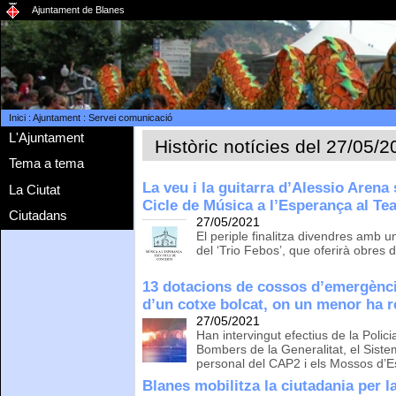
Ajuntament de Blanes
Inici
:
Ajuntament
:
Servei comunicació
L'Ajuntament
Històric notícies del 27/05/
Tema a tema
La veu i la guitarra d’Alessio Arena
La Ciutat
Cicle de Música a l’Esperança al Te
Ciutadans
27/05/2021
El periple finalitza divendres amb 
del ‘Trio Febos’, que oferirà obres
13 dotacions de cossos d’emergènci
d’un cotxe bolcat, on un menor ha res
27/05/2021
Han intervingut efectius de la Polici
Bombers de la Generalitat, el Sist
personal del CAP2 i els Mossos d’
Blanes mobilitza la ciutadania per 