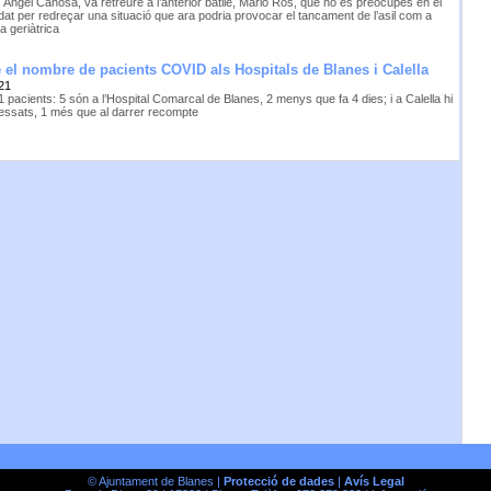
, Àngel Canosa, va retreure a l’anterior batlle, Mario Ros, que no es preocupés en el
at per redreçar una situació que ara podria provocar el tancament de l’asil com a
a geriàtrica
 el nombre de pacients COVID als Hospitals de Blanes i Calella
21
pacients: 5 són a l’Hospital Comarcal de Blanes, 2 menys que fa 4 dies; i a Calella hi
ressats, 1 més que al darrer recompte
© Ajuntament de Blanes |
Protecció de dades
|
Avís Legal