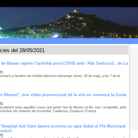
ícies del 28/05/2021
c de Blanes reprèn l’activitat post-COVID amb ‘Alta Seducció’, de La
21
entarà a l’auditori de l’entitat blanenca diumenge vinent, 30 de maig, a les 7 de la
 Blanes!’, nou vídeo promocional de la vila on comença la Costa
21
isualment totes aquelles coses que juntes fan de Blanes un lloc únic i irrepetible, amb
u d’arribar els visitants de proximitat: Catalunya, Espanya i França
e l’Hospital-Asil Sant Jaume provoca un agre debat al Ple Municipal
posició
21