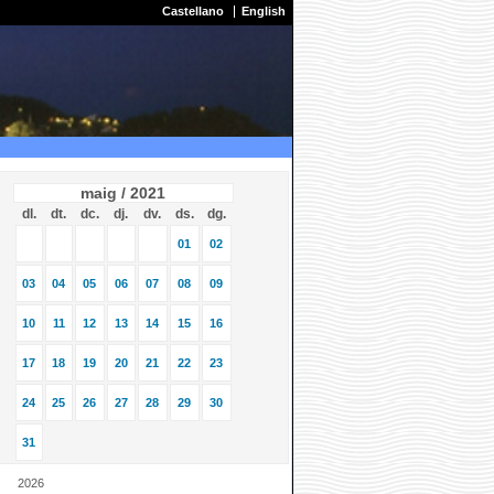
Castellano
English
maig / 2021
dl.
dt.
dc.
dj.
dv.
ds.
dg.
01
02
03
04
05
06
07
08
09
10
11
12
13
14
15
16
17
18
19
20
21
22
23
24
25
26
27
28
29
30
31
2026