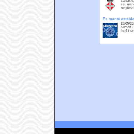
L’alcalde
seu mand
residènci
Es manté estable
28/05/20
Sumen 11 
ha 6 ing