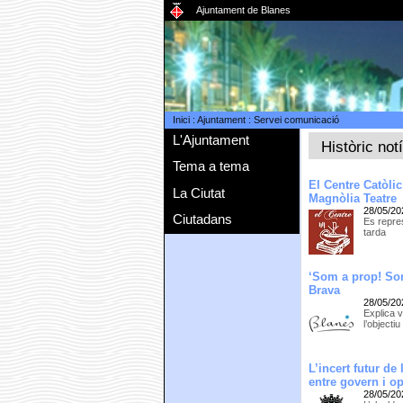
Ajuntament de Blanes
Inici
:
Ajuntament
:
Servei comunicació
L'Ajuntament
Històric not
Tema a tema
El Centre Catòli
La Ciutat
Magnòlia Teatre
28/05/20
Ciutadans
Es repres
tarda
‘Som a prop! Som
Brava
28/05/20
Explica v
l’objecti
L’incert futur d
entre govern i o
28/05/20