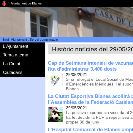
Ajuntament de Blanes
Inici
:
Ajuntament
:
Servei comunicació
L'Ajuntament
Històric notícies del 29/05/
Tema a tema
Cap de Setmana intensiu de vacuna
La Ciutat
fita d’administrar 3.400 dosis
Ciutadans
29/05/2021
S’ha reforçat el Local Social de Ma
d’Emergències Mèdiques, i el supor
Blanes
La Ciutat Esportiva Blanes acollirà
l’Assemblea de la Federació Catala
29/05/2021
La positiva experiència viscuda al
ha fet decidir la FCF a repetir seu 
proper 30 de juny
L’Hospital Comarcal de Blanes ampli