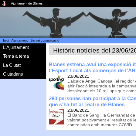
Ajuntament de Blanes
Inici
:
Ajuntament
:
Servei comunicació
L'Ajuntament
Històric notícies del 23/06/
Tema a tema
Blanes estrena avui una exposició it
La Ciutat
l’Esport Local als comerços de l’A
Ciutadans
23/06/2021
L’alcalde Àngel Canosa i el regidor
ahir l’acció integrada a la campanya
desplegant els 10 roll ups que com
280 persones han participat a la C
que s’ha fet al Teatre de Blanes
23/06/2021
El Banc de Sang i la Germandat d
valorat positivament el resultat de 
controlades amb mesures COVID