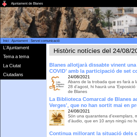
Ajuntament de Blanes
Inici
:
Ajuntament
:
Servei comunicació
L'Ajuntament
Històric notícies del 24/08/
Tema a tema
Blanes allotjarà dissabte vinent un
La Ciutat
COVID’ amb la participació de set c
Ciutadans
24/08/2021
Abans de la trobada que es farà a l
28 d’agost, hi haurà una ‘Exposició 
de Blanes
La Biblioteca Comarcal de Blanes ac
Verges’, que no han sortit mai en p
24/08/2021
Són una quarantena d’exemplars, ma
d’àudio, que en 10 anys ningú no 
Continua millorant la situació dels