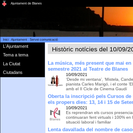
Ajuntament de Blanes
Inici
:
Ajuntament
:
Servei comunicació
L'Ajuntament
Històric notícies del 10/09/
Tema a tema
La música, més present que mai en 
La Ciutat
semestre 2021 al Teatre de Blanes
Ciutadans
10/09/2021
‘Desde mi ventana’, ‘Mistela, Candel
pianista Carles Marigó, i el conte ‘
amb el II Cicle de Cinema Gaudí
Oberta la inscripció pels Cursos de
els propers dies: 13, 14 i 15 de Set
10/09/2021
Es reprendran els cursos presencia
continuaran fent virtuals i 100% en
situació laboral i familiar
Lenta davallada del nombre de caso