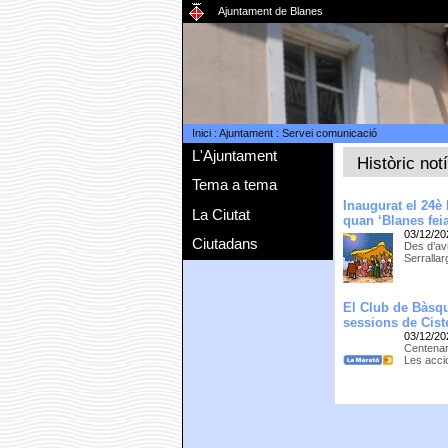
Ajuntament de Blanes
Inici
:
Ajuntament
:
Servei comunicació
L'Ajuntament
Històric not
Tema a tema
Inaugurat el 24è
La Ciutat
quan ‘Blanes feia
03/12/20
Ciutadans
Des d’avu
Serrallar
El Club de Bàsqu
sessions de Ciste
03/12/20
Centenar
Les acci