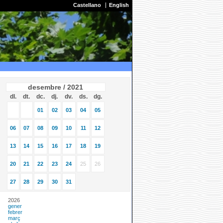
Castellano
English
desembre / 2021
dl.
dt.
dc.
dj.
dv.
ds.
dg.
01
02
03
04
05
06
07
08
09
10
11
12
13
14
15
16
17
18
19
20
21
22
23
24
25
26
27
28
29
30
31
2026
gener
febrer
març