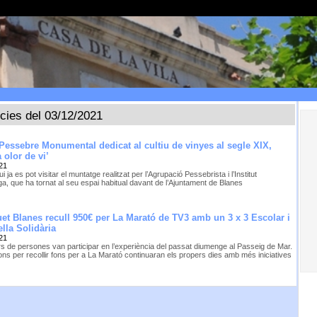
ícies del 03/12/2021
 Pessebre Monumental dedicat al cultiu de vinyes al segle XIX,
 olor de vi’
21
i ja es pot visitar el muntatge realitzat per l’Agrupació Pessebrista i l’Institut
ga, que ha tornat al seu espai habitual davant de l’Ajuntament de Blanes
et Blanes recull 950€ per La Marató de TV3 amb un 3 x 3 Escolar i
lla Solidària
21
s de persones van participar en l’experiència del passat diumenge al Passeig de Mar.
ons per recollir fons per a La Marató continuaran els propers dies amb més iniciatives