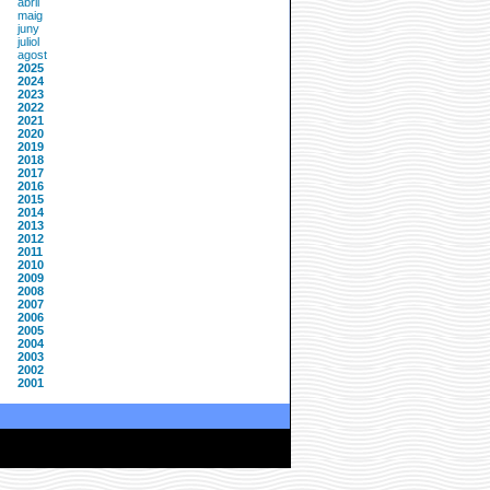
abril
maig
juny
juliol
agost
2025
2024
2023
2022
2021
2020
2019
2018
2017
2016
2015
2014
2013
2012
2011
2010
2009
2008
2007
2006
2005
2004
2003
2002
2001