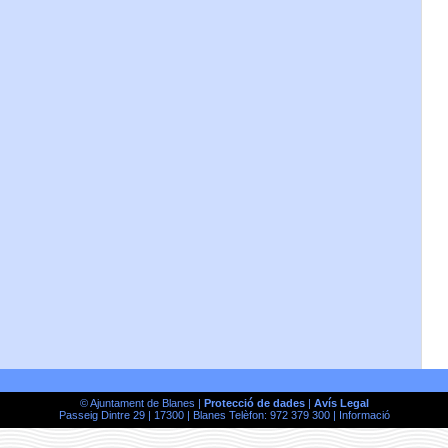
© Ajuntament de Blanes |
Protecció de dades
|
Avís Legal
Passeig Dintre 29 | 17300 | Blanes Telèfon: 972 379 300 |
Informació