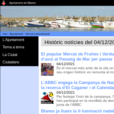
Ajuntament de Blanes
Inici
:
Ajuntament
:
Servei comunicació
L'Ajuntament
Històric notícies del 04/12/
Tema a tema
El popular Mercat de Fruites i Verdu
La Ciutat
d’avui al Passeig de Mar per passar 
Ciutadans
04/12/2021
És el mercat més antic de la vila o
seu origen històric es remunta al m
L’ABBC engega la Campanya de Nada
la recerca d’El Caganer i el Calenda
04/12/2021
Per festejar l’inici de la campanya, l
han participat en la recollida de 
junta de l’ABBC
Blanes ja llueix la il·luminació nad