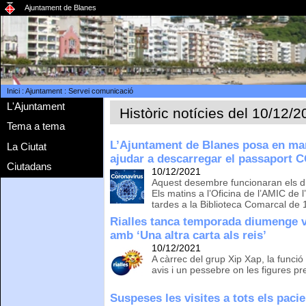
Ajuntament de Blanes
Inici
:
Ajuntament
:
Servei comunicació
L'Ajuntament
Històric notícies del 10/12/
Tema a tema
L’Ajuntament de Blanes posa en ma
La Ciutat
ajudar a descarregar el passaport 
Ciutadans
10/12/2021
Aquest desembre funcionaran els dima
Els matins a l’Oficina de l’AMIC de 
tardes a la Biblioteca Comarcal de 
Rialles tanca temporada diumenge v
amb ‘Una altra carta als reis’
10/12/2021
A càrrec del grup Xip Xap, la funció
avis i un pessebre on les figures pr
Suspeses les visites a tots els pacie