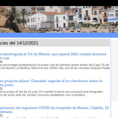
ícies del 14/12/2021
la benvinguda al Tió de Blanes, que aquest 2021 visitarà diversos
er cop
21
stic personatge protagonitzarà el proper cap de setmana quatre festes del Caga Tió als
 Can Borell, La Plantera, Mont-Ferrant i Dintre Vila, una de les novetats d’aquest Nadal
nes projecta dijous ‘Chavalas’ seguida d’un cine-forum sobre la
els joves
21
t la projecció del dia 16 a les 20 h també hi haurà una exposició amb fotografies
des per joves amb els veïnats i escenes quotidianes com a temàtica
ersones els ingressos COVID als hospitals de Blanes i Calella, 15
setmana
21