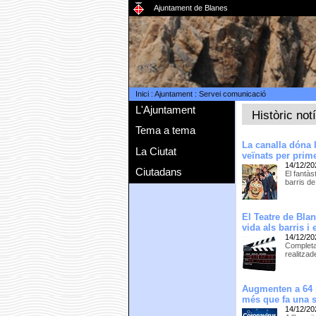
Ajuntament de Blanes
Inici
:
Ajuntament
:
Servei comunicació
L'Ajuntament
Històric not
Tema a tema
La canalla dóna 
La Ciutat
veïnats per prim
14/12/20
Ciutadans
El fantà
barris de
El Teatre de Bla
vida als barris i 
14/12/20
Completan
realitza
Augmenten a 64 p
més que fa una 
14/12/20