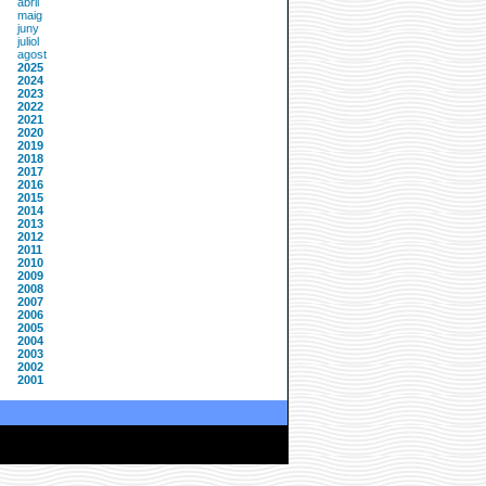
abril
maig
juny
juliol
agost
2025
2024
2023
2022
2021
2020
2019
2018
2017
2016
2015
2014
2013
2012
2011
2010
2009
2008
2007
2006
2005
2004
2003
2002
2001