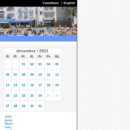
Castellano
English
desembre / 2021
dl.
dt.
dc.
dj.
dv.
ds.
dg.
01
02
03
04
05
06
07
08
09
10
11
12
13
14
15
16
17
18
19
20
21
22
23
24
25
26
27
28
29
30
31
2026
gener
febrer
març