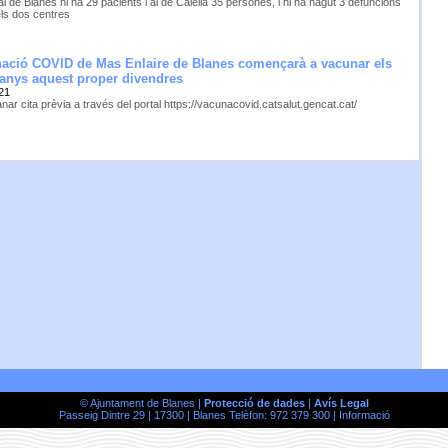
tal de Blanes hi ha 29 pacients i al de Calella 35 persones, i hi ha hagut 3 defuncions
ls dos centres
nació COVID de Mas Enlaire de Blanes començarà a vacunar els
1 anys aquest proper divendres
21
ar cita prèvia a través del portal https://vacunacovid.catsalut.gencat.cat/
© Ajuntament de Blanes |
Protecció de dades
|
Avís Legal
Passeig Dintre 29 | 17300 | Blanes Telèfon: 972 379 300 |
Informació