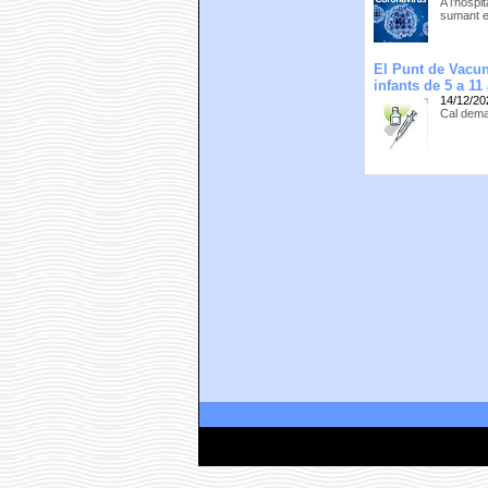
A l’hospi
sumant e
El Punt de Vacu
infants de 5 a 1
14/12/20
Cal deman