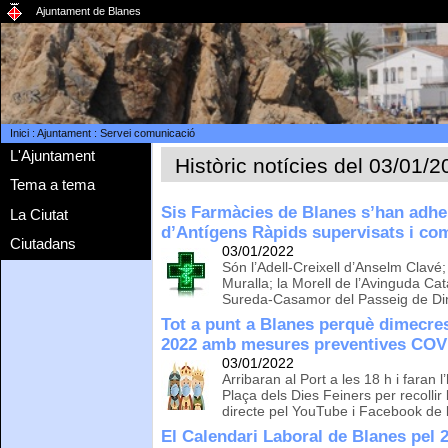
Ajuntament de Blanes
Inici
:
Ajuntament
:
Servei comunicació
L'Ajuntament
Històric notícies del 03/01/
Tema a tema
Sis Farmàcies de Blanes s’han adheri
La Ciutat
d’Antígens Ràpids supervisats i com
Ciutadans
03/01/2022
Són l’Adell-Creixell d’Anselm Clavé; l
Muralla; la Morell de l’Avinguda Cata
Sureda-Casamor del Passeig de Di
Tot a punt a Blanes perquè dimecres
2022 amb mesures preventives COV
03/01/2022
Arribaran al Port a les 18 h i faran 
Plaça dels Dies Feiners per recollir 
directe pel YouTube i Facebook de 
El Calendari Laboral de Blanes pel 