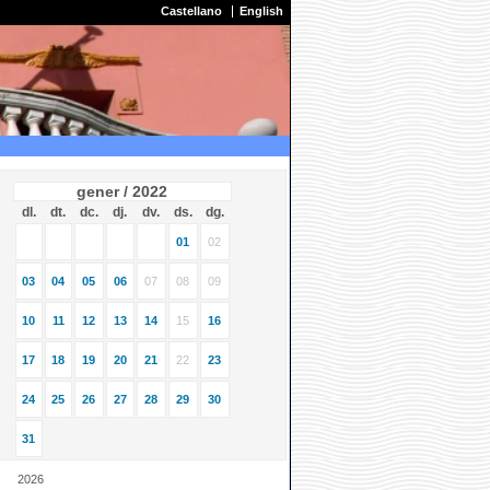
Castellano
English
gener / 2022
dl.
dt.
dc.
dj.
dv.
ds.
dg.
01
02
03
04
05
06
07
08
09
10
11
12
13
14
15
16
17
18
19
20
21
22
23
24
25
26
27
28
29
30
31
2026