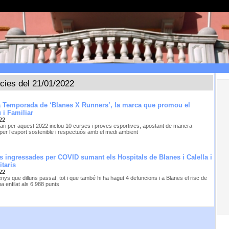
ícies del 21/01/2022
7a Temporada de ‘Blanes X Runners’, la marca que promou el
 i Familiar
22
dari per aquest 2022 inclou 10 curses i proves esportives, apostant de manera
per l’esport sostenible i respectuós amb el medi ambient
s ingressades per COVID sumant els Hospitals de Blanes i Calella i
itaris
22
ys que dilluns passat, tot i que també hi ha hagut 4 defuncions i a Blanes el risc de
ha enfilat als 6.988 punts