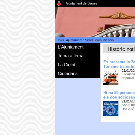
Ajuntament de Blanes
Inici
:
Ajuntament
:
Servei comunicació
L'Ajuntament
Històric not
Tema a tema
Es presenta la 
La Ciutat
Turisme Esportiu
21/01/20
Ciutadans
El calen
especial 
Hi ha 85 persone
els dos sociosan
21/01/20
Són 6 men
rebrot s’