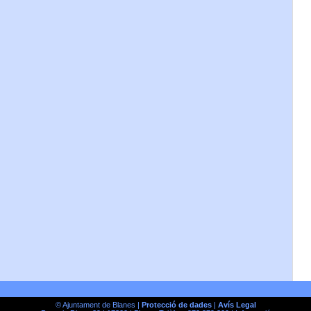
© Ajuntament de Blanes |
Protecció de dades
|
Avís Legal