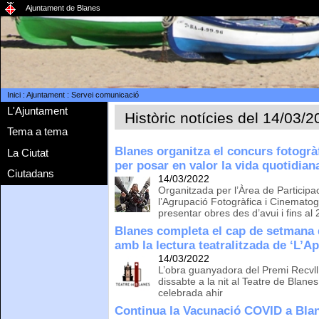
Ajuntament de Blanes
Inici
:
Ajuntament
:
Servei comunicació
L'Ajuntament
Històric notícies del 14/03/
Tema a tema
Blanes organitza el concurs fotogrà
La Ciutat
per posar en valor la vida quotidian
Ciutadans
14/03/2022
Organitzada per l’Àrea de Particip
l’Agrupació Fotogràfica i Cinemato
presentar obres des d’avui i fins al 
Blanes completa el cap de setmana 
amb la lectura teatralitzada de ‘L’A
14/03/2022
L’obra guanyadora del Premi Recvll 
dissabte a la nit al Teatre de Blane
celebrada ahir
Continua la Vacunació COVID a Bla