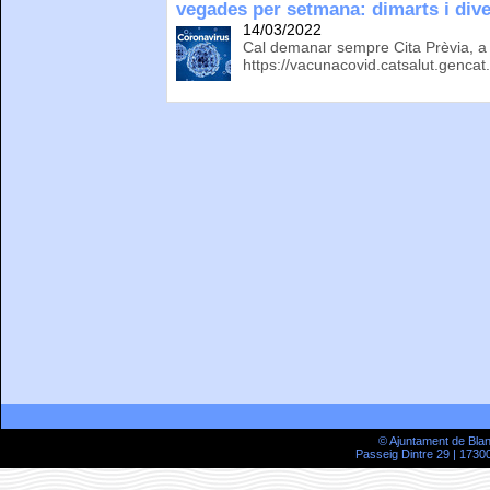
vegades per setmana: dimarts i dive
14/03/2022
Cal demanar sempre Cita Prèvia, a t
https://vacunacovid.catsalut.gencat.
© Ajuntament de Bla
Passeig Dintre 29 | 17300