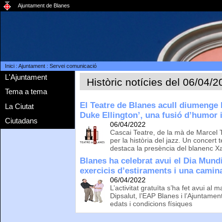
Ajuntament de Blanes
Inici
:
Ajuntament
:
Servei comunicació
L'Ajuntament
Històric notícies del 06/04/
Tema a tema
El Teatre de Blanes acull diumenge 
La Ciutat
Duke Ellington’, una fusió d’humor i
Ciutadans
06/04/2022
Cascai Teatre, de la mà de Marcel 
per la història del jazz. Un concert 
destaca la presència del blanenc X
Blanes ha celebrat avui el Dia Mundi
exercicis d’estiraments i una camin
06/04/2022
L’activitat gratuïta s’ha fet avui al
Dipsalut, l’EAP Blanes i l’Ajuntamen
edats i condicions físiques